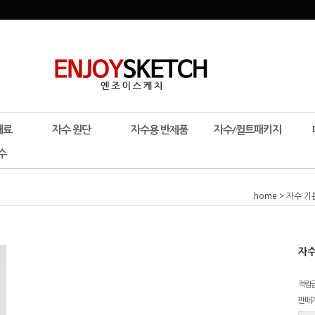
재료
자수 원단
자수용 반제품
자수/퀼트패키지
수
home
>
자수 기
자수
적립
판매