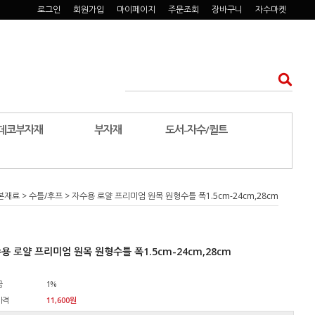
로그인
회원가입
마이페이지
주문조회
장바구니
자수마켓
데코부자재
부자재
도서-자수/퀼트
본재료
>
수틀/후프
> 자수용 로얄 프리미엄 원목 원형수틀 폭1.5cm-24cm,28cm
용 로얄 프리미엄 원목 원형수틀 폭1.5cm-24cm,28cm
금
1%
가격
11,600원