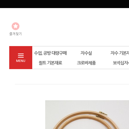
즐겨찾기
수업, 공방 대량구매
자수실
자수 기본
MENU
퀼트 기본재료
크로바제품
보석십자