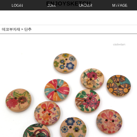
ENJOYSKETCH
LOGIN
JOIN
ORDER
MYPAGE
데코부자재
>
단추