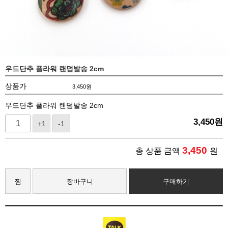
우드단추 플라워 랜덤발송 2cm
상품가
3,450
원
우드단추 플라워 랜덤발송 2cm
3,450
원
+1
-1
3,450
총 상품 금액
원
찜
장바구니
구매하기