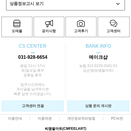
상품정보고시 보기
도매몰
공지사항
고객후기
고객센터
CS CENTER
BANK INFO
ㅡ
ㅡ
031-928-6654
메이크샵
평일 11시~17시
농협 312-0229-3341-51
토/일요일 휴무
김순영(씨엠필아트)
공휴일 휴무
업무시간외에는
게시글을 남겨주시면
빠른 답변 드리겠습니다.
고객센터 연결
상품 문의 게시판
이용안내
이용약관
개인정보처리방침
PC버전
씨엠필아트(CMFEELART)