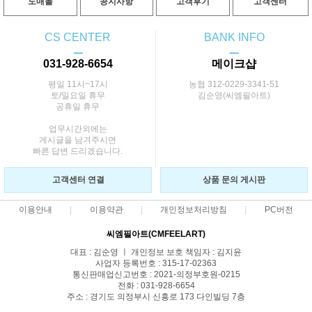
도매몰
공지사항
고객후기
고객센터
CS CENTER
BANK INFO
ㅡ
ㅡ
031-928-6654
메이크샵
평일 11시~17시
농협 312-0229-3341-51
토/일요일 휴무
김순영(씨엠필아트)
공휴일 휴무
업무시간외에는
게시글을 남겨주시면
빠른 답변 드리겠습니다.
고객센터 연결
상품 문의 게시판
이용안내
이용약관
개인정보처리방침
PC버전
씨엠필아트(CMFEELART)
대표 : 김순영 ㅣ 개인정보 보호 책임자 : 김지윤
사업자 등록번호 : 315-17-02363
통신판매업신고번호 : 2021-의정부호원-0215
전화 : 031-928-6654
주소 : 경기도 의정부시 신흥로 173 다인빌딩 7층