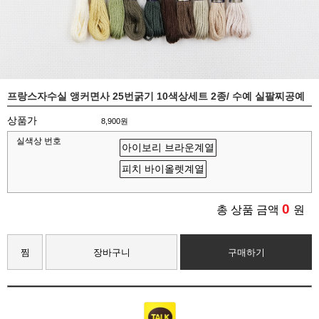
프랑스자수실 앵커면사 25번굵기 10색상세트 2종/ 수예 실팔찌공예
상품가
8,900원
실색상 번호
아이보리 브라운계열
피치 바이올렛계열
0
총 상품 금액
원
찜
장바구니
구매하기