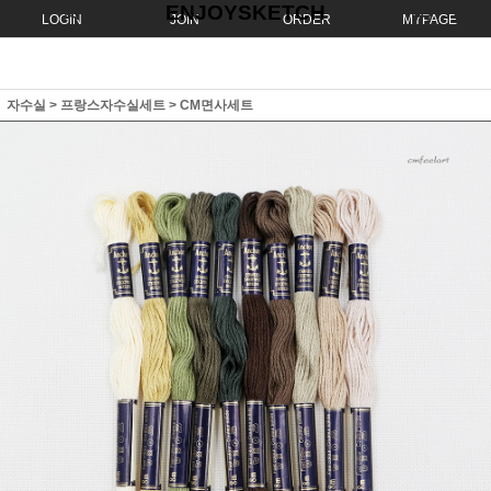
ENJOYSKETCH
LOGIN
JOIN
ORDER
MYPAGE
자수실
>
프랑스자수실세트
>
CM면사세트