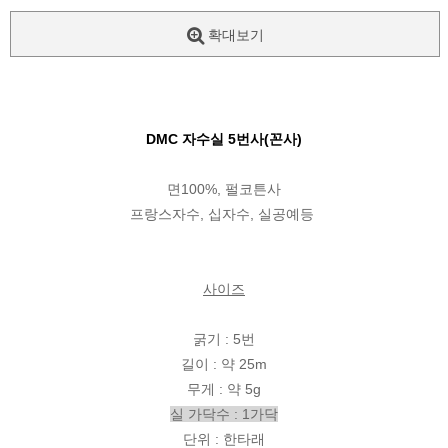
확대보기
DMC 자수실 5번사(꼰사)
면100%, 펄코튼사
프랑스자수, 십자수, 실공예등
사이즈
굵기 : 5번
길이 : 약 25m
무게 : 약 5g
실 가닥수 : 1가닥
단위 : 한타래