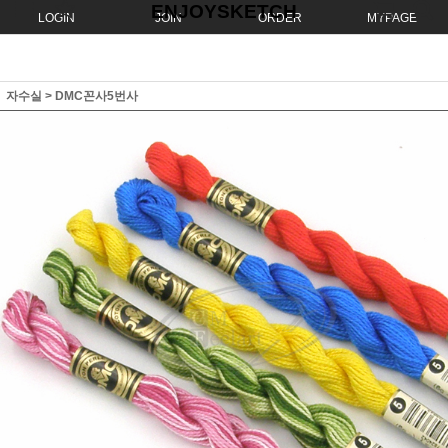
ENJOYSKETCH
LOGIN
JOIN
ORDER
MYPAGE
자수실
>
DMC꼰사5번사