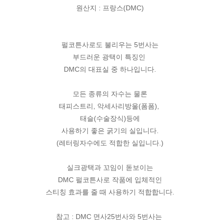
원산지 : 프랑스(DMC)
펄코튼사로도 불리우는 5번사는
부드러운 광택이 특징인
DMC의 대표실 중 하나입니다.
모든 종류의 자수는 물론
태피스트리, 악세사리방울(폼폼),
태슬(수술장식)등에
사용하기 좋은 굵기의 실입니다.
(레터링자수에도 적합한 실입니다.)
실크광택과 꼬임이 돋보이는
DMC 펄코튼사로 작품에 입체적인
스티칭 효과를 줄 때 사용하기 적합합니다.
참고 : DMC 면사25번사와 5번사는