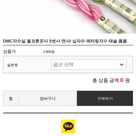
DMC자수실 펄코튼꼰사 5번사 면사/ 십자수 레터링자수 태슬 폼폼
상품가
2,900원
실번호
0
총 상품 금액
원
찜
장바구니
구매하기