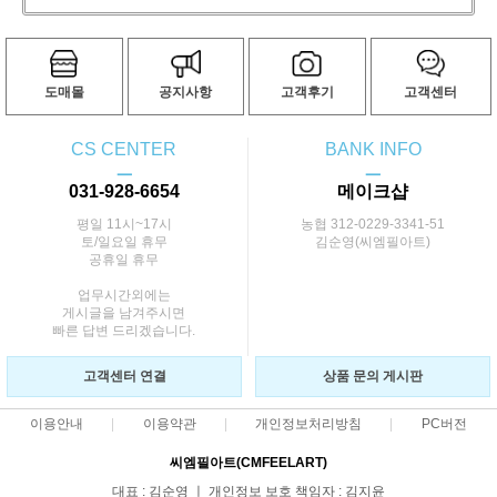
도매몰
공지사항
고객후기
고객센터
CS CENTER
BANK INFO
ㅡ
ㅡ
031-928-6654
메이크샵
평일 11시~17시
농협 312-0229-3341-51
토/일요일 휴무
김순영(씨엠필아트)
공휴일 휴무
업무시간외에는
게시글을 남겨주시면
빠른 답변 드리겠습니다.
고객센터 연결
상품 문의 게시판
이용안내
이용약관
개인정보처리방침
PC버전
씨엠필아트(CMFEELART)
대표 : 김순영 ㅣ 개인정보 보호 책임자 : 김지윤