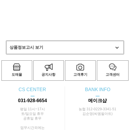
상품정보고시 보기
도매몰
공지사항
고객후기
고객센터
CS CENTER
BANK INFO
ㅡ
ㅡ
031-928-6654
메이크샵
평일 11시~17시
농협 312-0229-3341-51
토/일요일 휴무
김순영(씨엠필아트)
공휴일 휴무
업무시간외에는