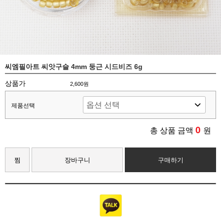
씨엠필아트 씨앗구슬 4mm 둥근 시드비즈 6g
상품가
2,600원
제품선택
0
총 상품 금액
원
찜
장바구니
구매하기