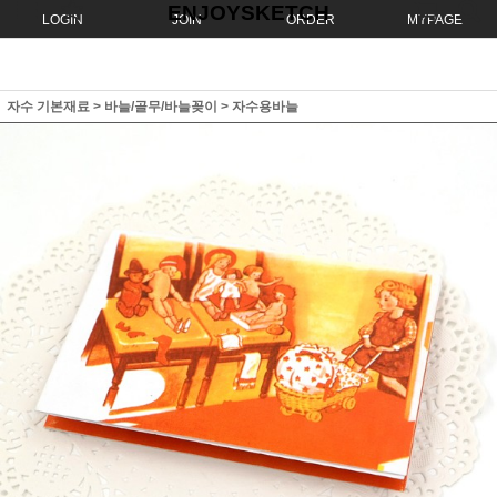
ENJOYSKETCH
LOGIN
JOIN
ORDER
MYPAGE
자수 기본재료
>
바늘/골무/바늘꽂이
>
자수용바늘