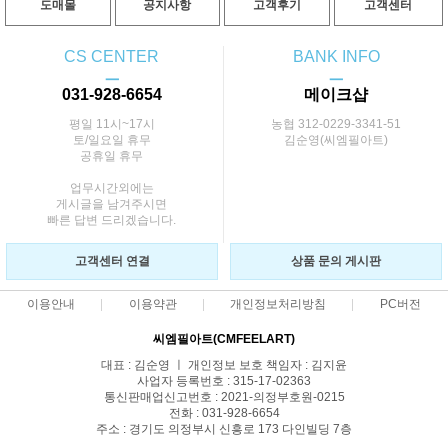
도매몰
공지사항
고객후기
고객센터
CS CENTER
BANK INFO
ㅡ
ㅡ
031-928-6654
메이크샵
평일 11시~17시
농협 312-0229-3341-51
토/일요일 휴무
김순영(씨엠필아트)
공휴일 휴무
업무시간외에는
게시글을 남겨주시면
빠른 답변 드리겠습니다.
고객센터 연결
상품 문의 게시판
이용안내
이용약관
개인정보처리방침
PC버전
씨엠필아트(CMFEELART)
대표 : 김순영 ㅣ 개인정보 보호 책임자 : 김지윤
사업자 등록번호 : 315-17-02363
통신판매업신고번호 : 2021-의정부호원-0215
전화 : 031-928-6654
주소 : 경기도 의정부시 신흥로 173 다인빌딩 7층