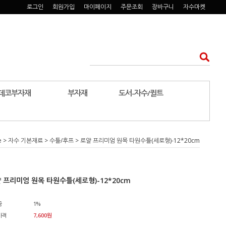
로그인
회원가입
마이페이지
주문조회
장바구니
자수마켓
데코부자재
부자재
도서-자수/퀼트
e
>
자수 기본재료
>
수틀/후프
> 로얄 프리미엄 원목 타원수틀(세로형)-12*20cm
 프리미엄 원목 타원수틀(세로형)-12*20cm
금
1%
가격
7,600
원