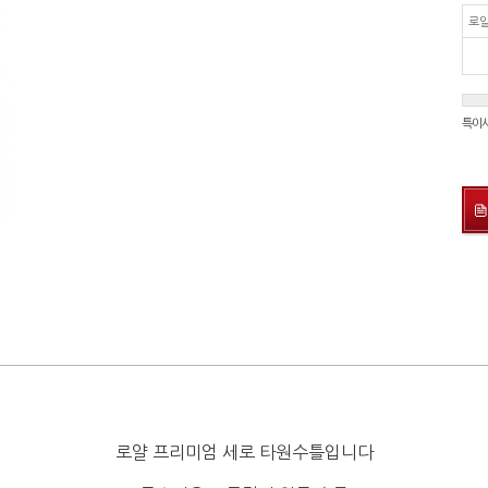
로얄
특이
로얄 프리미엄 세로 타원수틀입니다