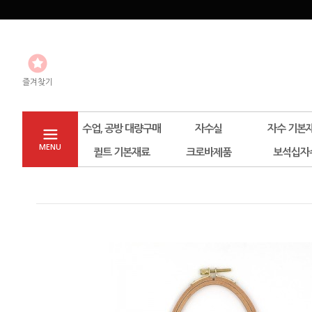
즐겨찾기
수업, 공방 대량구매
자수실
자수 기본
MENU
퀼트 기본재료
크로바제품
보석십자