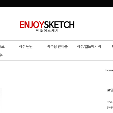
재료
자수 원단
자수용 반제품
자수/퀼트패키지
수
hom
로얄
적립
판매