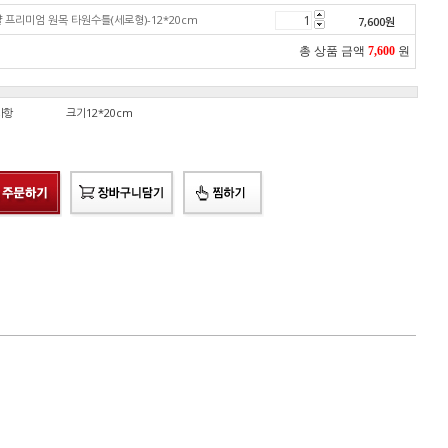
 프리미엄 원목 타원수틀(세로형)-12*20cm
7,600
원
총 상품 금액
7,600
원
사항
크기12*20cm