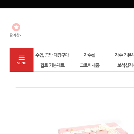
즐겨찾기
수업, 공방 대량구매
자수실
자수 기본
MENU
퀼트 기본재료
크로바제품
보석십자