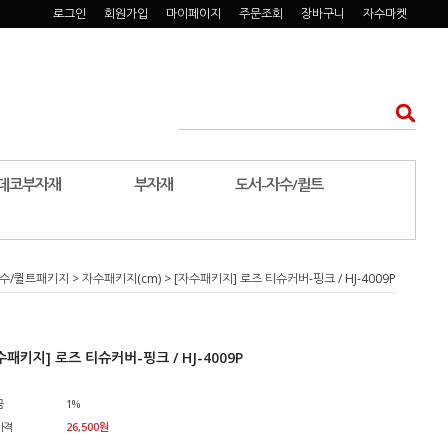
로그인
회원가입
마이페이지
주문조회
장바구니
자수마켓
데코부자재
부자재
도서-자수/퀼트
수/퀼트패키지
>
자수패키지(cm)
> [자수패키지] 로즈 티슈커버-핑크 / HJ-4009P
수패키지] 로즈 티슈커버-핑크 / HJ-4009P
금
1%
가격
26,500
원