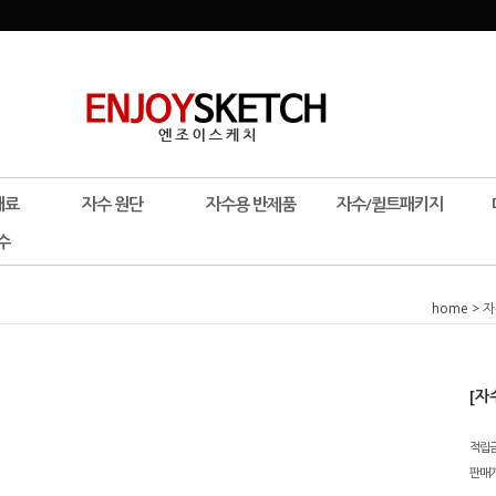
재료
자수 원단
자수용 반제품
자수/퀼트패키지
수
home
>
자
[자
적립
판매