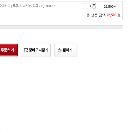
수패키지] 로즈 티슈커버-핑크 / HJ-4009P
26,500
원
총 상품 금액
26,500
원
.