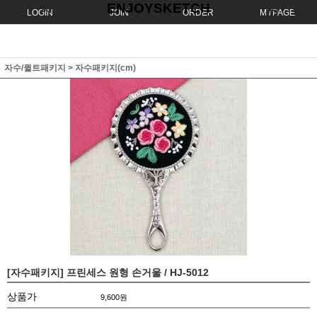
ENJOYSKETCH
LOGIN
JOIN
ORDER
MYPAGE
자수/퀼트패키지
>
자수패키지(cm)
[자수패키지] 프린세스 원형 손거울 / HJ-5012
상품가
9,600
원