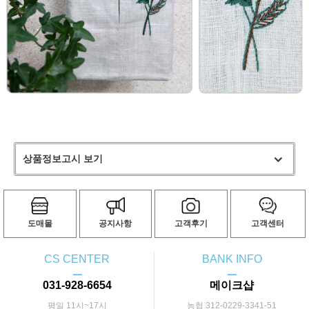
상품정보고시 보기
도매몰
공지사항
고객후기
고객센터
CS CENTER
BANK INFO
ㅡ
ㅡ
031-928-6654
메이크샵
평일 11시~17시
농협 312-0229-3341-51