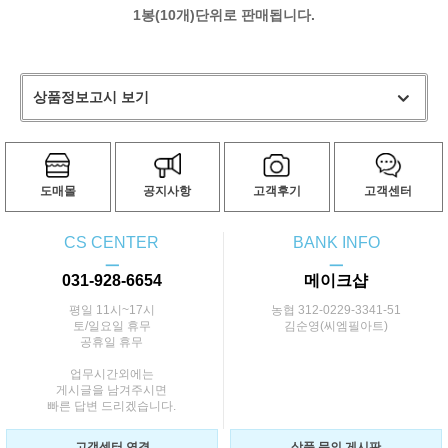
1봉(10개)단위로 판매됩니다.
상품정보고시 보기
도매몰
공지사항
고객후기
고객센터
CS CENTER
BANK INFO
ㅡ
ㅡ
031-928-6654
메이크샵
평일 11시~17시
농협 312-0229-3341-51
토/일요일 휴무
김순영(씨엠필아트)
공휴일 휴무
업무시간외에는
게시글을 남겨주시면
빠른 답변 드리겠습니다.
고객센터 연결
상품 문의 게시판