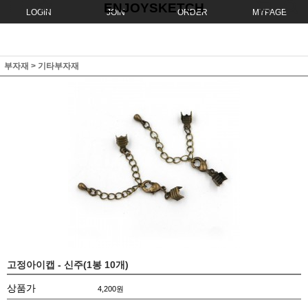
ENJOYSKETCH
LOGIN
JOIN
ORDER
MYPAGE
부자재
>
기타부자재
고정아이캡 - 신주(1봉 10개)
상품가
4,200
원