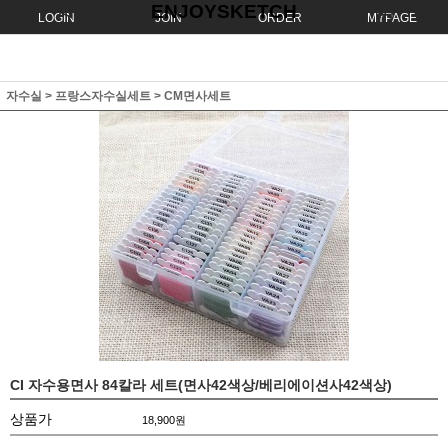
ENJOYSKETCH
LOGIN
JOIN
ORDER
MYPAGE
자수실
>
프랑스자수실세트
>
CM면사세트
CI 자수용면사 84칼라 세트(면사42색상/베리에이션사42색상)
상품가
18,900
원