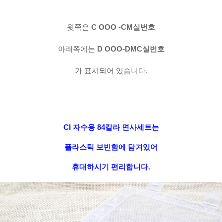
윗쪽은
C OOO -CM실번호
아래쪽에는
D OOO-DMC실번호
가 표시되어 있습니다.
CI 자수용 84칼라 면사세트는
플라스틱 보빈함에 담겨있어
휴대하시기 편리합니다.