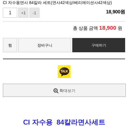
CI 자수용면사 84칼라 세트(면사42색상/베리에이션사42색상)
18,900
원
+1
-1
18,900
총 상품 금액
원
찜
장바구니
구매하기
확대보기
CI 자수용
84칼라면사세트