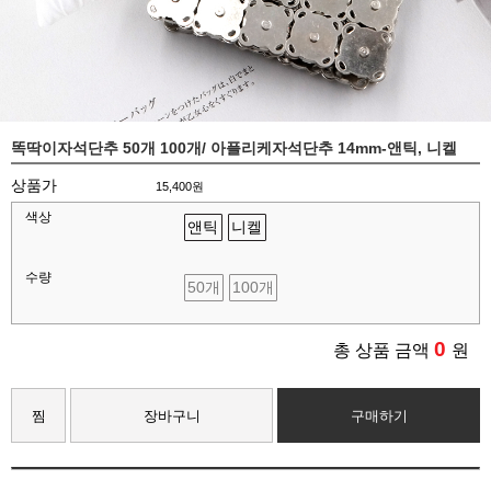
똑딱이자석단추 50개 100개/ 아플리케자석단추 14mm-앤틱, 니켈
상품가
15,400원
색상
앤틱
니켈
수량
50개
100개
0
총 상품 금액
원
찜
장바구니
구매하기