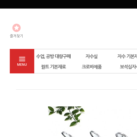
즐겨찾기
수업, 공방 대량구매
자수실
자수 기본
MENU
퀼트 기본재료
크로바제품
보석십자