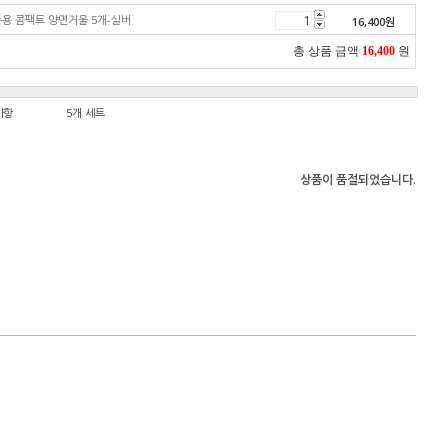
용 콤팩트 양면거울 5개-실버
16,400
원
총 상품 금액
16,400
원
사항
5개 세트
상품이 품절되었습니다.