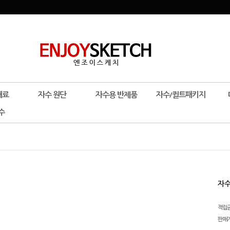
재료
자수 원단
자수용 반제품
자수/퀼트패키지
수
자수
적립
판매