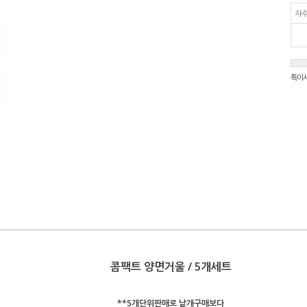
자수
특이
콤팩트 양면거울 / 5개세트
**5개단위판매로 낱개구매보다