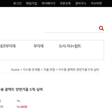
로그인
회원가입
마이페이지
주문조회
장바구니
자수마켓
데코부자재
부자재
도서-자수/퀼트
home
>
자수용 반제품
>
거울,약함
> 자수용 콤팩트 양면거울 5개-실버
용 콤팩트 양면거울 5개-실버
금
1%
가격
16,400
원