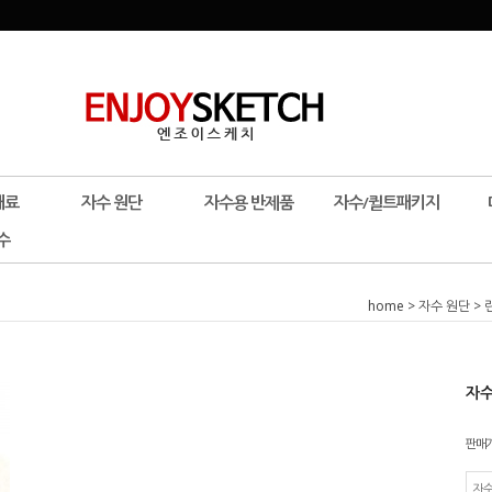
재료
자수 원단
자수용 반제품
자수/퀼트패키지
수
home
>
자수 원단
>
자수
판매
자수