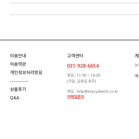
이용안내
고객센터
계
이용약관
031-928-6654
농
개인정보처리방침
평일 : 11:00 ~ 16:00
예
----------
(주말, 공휴일 휴무)
상품후기
메일 : help@enjoysketch.co.kr
이메일문의
Q&A