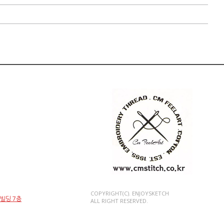
COPYRIGHT(C). ENJOYSKETCH
인빌딩 7층
ALL RIGHT RESERVED.