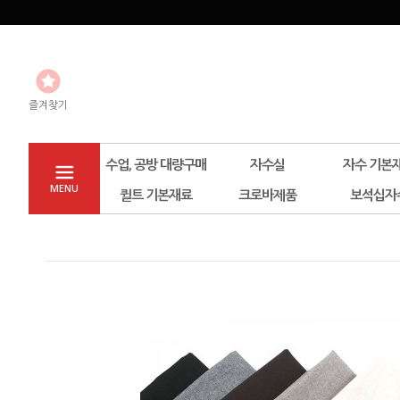
즐겨찾기
수업, 공방 대량구매
자수실
자수 기본
MENU
퀼트 기본재료
크로바제품
보석십자