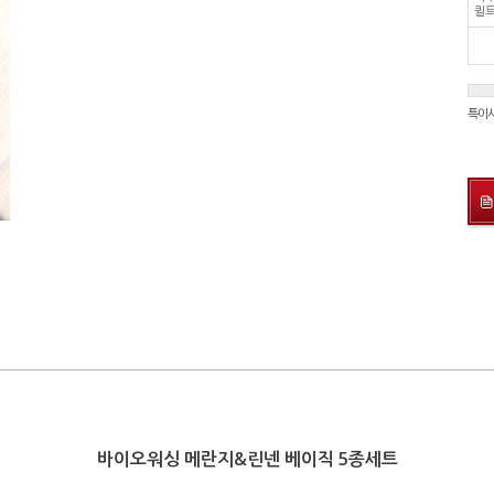
퀼트
특이
바이오워싱 메란지&린넨 베이직 5종세트