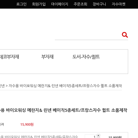
로그인
회원가입
마이페이지
주문조회
장바구니
자수마켓
데코부자재
부자재
도서-자수/퀼트
린넨
> 자수용 바이오워싱 메란지& 린넨 베이직5종세트/프랑스자수 퀼트 소품제작
용 바이오워싱 메란지& 린넨 베이직5종세트/프랑스자수 퀼트 소품제작
가격
15,900
원
용 바이오워싱 메란지& 린넨 베이직5종세트/프랑스자수
15,900
원