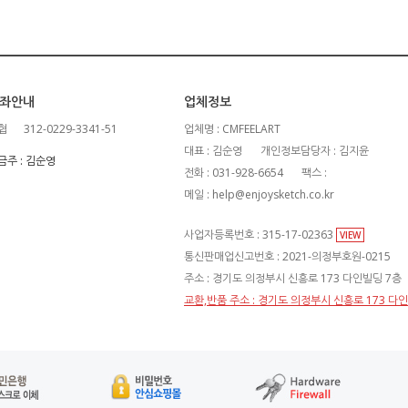
좌안내
업체정보
협
312-0229-3341-51
업체명 : CMFEELART
대표 : 김순영
개인정보담당자 : 김지윤
금주 : 김순영
전화 : 031-928-6654
팩스 :
메일 : help@enjoysketch.co.kr
사업자등록번호 : 315-17-02363
VIEW
통신판매업신고번호 : 2021-의정부호원-0215
주소 : 경기도 의정부시 신흥로 173 다인빌딩 7층
교환,반품 주소 : 경기도 의정부시 신흥로 173 다