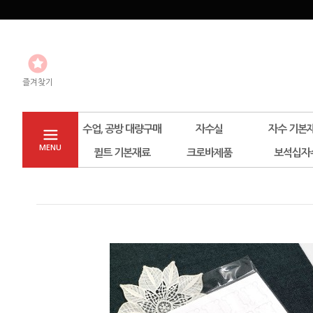
즐겨찾기
수업, 공방 대량구매
자수실
자수 기본
MENU
퀼트 기본재료
크로바제품
보석십자