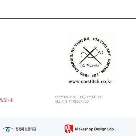
COPYRIGHT(C). ENJOYSKETCH
인빌딩 7층
ALL RIGHT RESERVED.