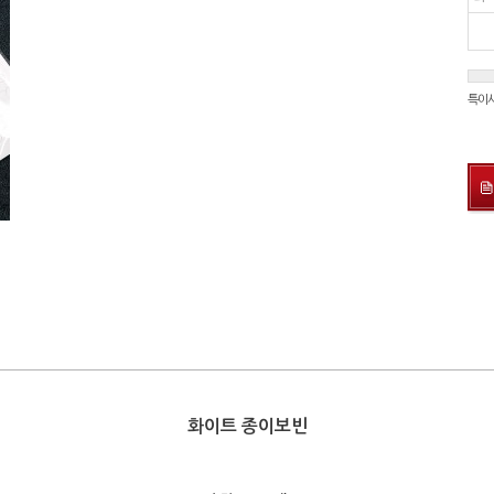
특이
화이트 종이보빈