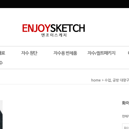
재료
자수 원단
자수용 반제품
자수/퀼트패키지
수
home
>
수업, 공방 대량
화이
판매
화이