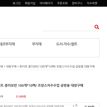
로그인
회원가입
마이페이지
주문조회
장바구니
자수마켓
데코부자재
부자재
도서-자수/퀼트
구매
>
대량구매
> 화이트 종이보빈 100개*10팩/ 프랑스자수수업 공방용 대량구매
트 종이보빈 100개*10팩/ 프랑스자수수업 공방용 대량구매
가격
21,800
원
트 종이보빈 100개*10팩/ 프랑스자수수업 공방용 대량구매
21,800
원