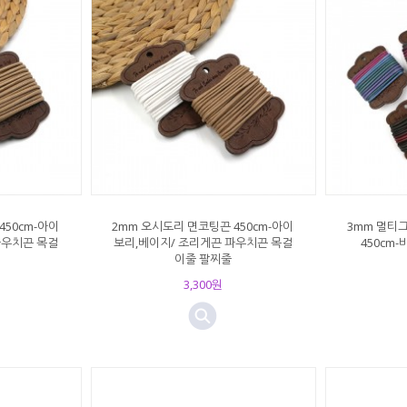
450cm-아이
2mm 오시도리 면코팅끈 450cm-아이
3mm 멀티
파우치끈 목걸
보리,베이지/ 조리게끈 파우치끈 목걸
450cm
이줄 팔찌줄
3,300원