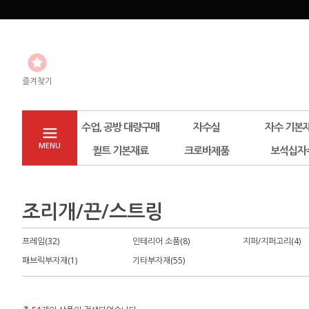
즐겨찾기
수업, 공방 대량구매
자수실
자수 기본
MENU
퀼트 기본재료
크로바제품
보석십자
조리개/끈/스트링
프레임(32)
인테리어 소품(8)
지퍼/지퍼고리(4)
패브릭부자재(1)
기타부자재(55)