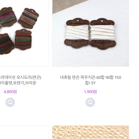
그라데이션 오시도리(면끈)
내츄럴 면끈 파우치끈-60합 90합 150
-바이올렛,오렌지,브라운
합/ 5Y
4,800원
1,900원