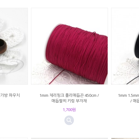
/가방 파우치
1mm 체리핑크 폴리매듭끈 450cm /
1mm 1.5m
매듭팔찌 키링 부자재
/ 
1,700원