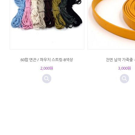
60합 면끈 / 파우치 스트링-8색상
천연 납작 가죽줄 
2,000원
3,000원