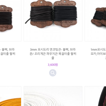
 블랙, 브라
3mm 오시도리 면코팅끈- 블랙, 브라
1mm오시도
목걸이줄 팔찌
운/ 조리게끈 파우치끈 목걸이줄 팔찌
모카,아이보
줄
3,600원