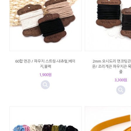
60합 면끈 / 파우치 스트링-내츄럴,베이
2mm 오시도리 면코팅끈-
지,블랙
운/ 조리게끈 파우치끈 
줄
1,900원
3,300원