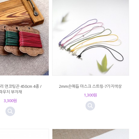
 면코팅끈 450cm 4종 /
2mm손매듭 마스크 스트링-7가지색상
파우치 부자재
1,300원
3,300원