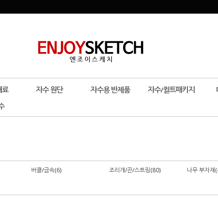
재료
자수 원단
자수용 반제품
자수/퀼트패키지
수
버클/금속(6)
조리개/끈/스트링(80)
나무 부자재(4