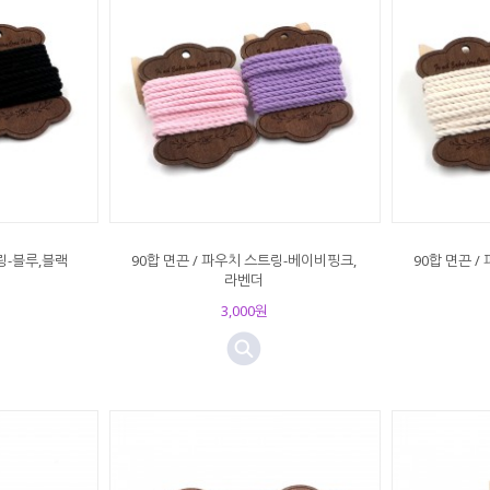
트링-블루,블랙
90합 면끈 / 파우치 스트링-베이비핑크,
90합 면끈 
라벤더
3,000원