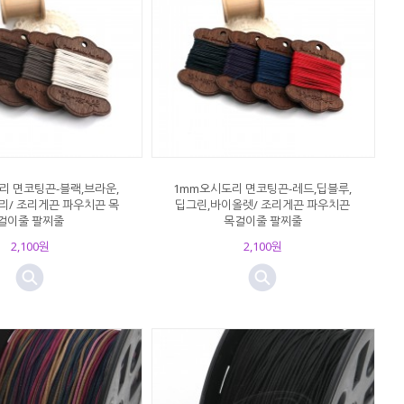
리 면코팅끈-블랙,브라운,
1mm오시도리 면코팅끈-레드,딥블루,
리/ 조리게끈 파우치끈 목
딥그린,바이올렛/ 조리게끈 파우치끈
걸이줄 팔찌줄
목걸이줄 팔찌줄
2,100원
2,100원