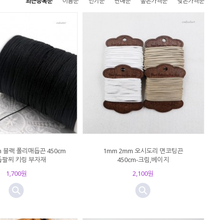
최근등록순
이름순
인기순
판매순
높은가격순
낮은가격순
m 블랙 폴리매듭끈 450cm
1mm 2mm 오시도리 면코팅끈
매듭팔찌 키링 부자재
450cm-크림,베이지
1,700원
2,100원