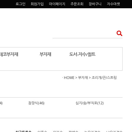
로그인
회원가입
마이페이지
주문조회
장바구니
자수마켓
데코부자재
부자재
도서-자수/퀼트
· HOME
>
부자재
>
조리개/끈/스트링
)
참장식(46)
심지/솜/부직포(12)