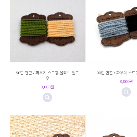
90합 면끈 / 파우치 스트링-올리브,옐로
90합 면끈 / 파우치 스
우
3,000원
3,000원