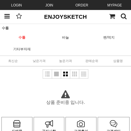
LOGIN
JOIN
ORDER
MYPAGE
ENJOYSKETCH
수틀
수틀
바늘
펜/먹지
기타부자재
최신순
낮은가격
높은가격
판매순위
상품명
상품 준비중 입니다.