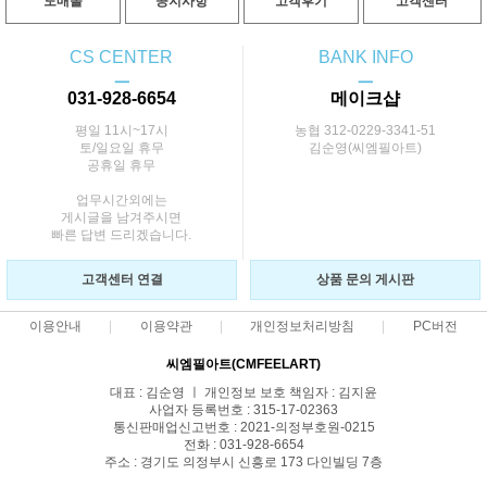
도매몰
공지사항
고객후기
고객센터
CS CENTER
BANK INFO
ㅡ
ㅡ
031-928-6654
메이크샵
평일 11시~17시
농협 312-0229-3341-51
토/일요일 휴무
김순영(씨엠필아트)
공휴일 휴무
업무시간외에는
게시글을 남겨주시면
빠른 답변 드리겠습니다.
고객센터 연결
상품 문의 게시판
이용안내
이용약관
개인정보처리방침
PC버전
씨엠필아트(CMFEELART)
대표 : 김순영 ㅣ 개인정보 보호 책임자 : 김지윤
사업자 등록번호 : 315-17-02363
통신판매업신고번호 : 2021-의정부호원-0215
전화 : 031-928-6654
주소 : 경기도 의정부시 신흥로 173 다인빌딩 7층