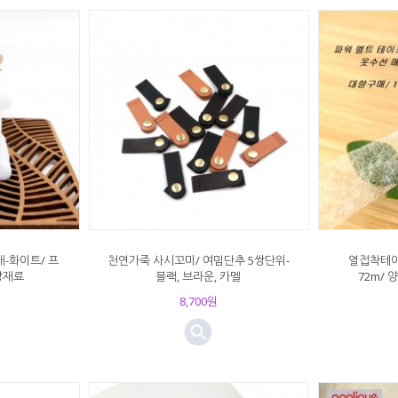
개-화이트/ 프
천연가죽 사시꼬미/ 여밈단추 5쌍단위-
열접착테이프
방재료
블랙, 브라운, 카멜
72m/
8,700원