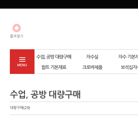
즐겨찾기
수업, 공방 대량구매
자수실
자수 기본
MENU
퀼트 기본재료
크로바제품
보석십자
수업, 공방 대량구매
대량구매(29)