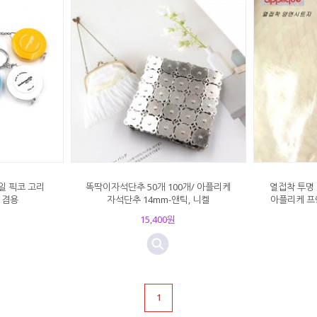
일 픽코 고리
똑딱이자석단추 50개 100개/ 아플리케
열접착 투명 
 겸용
자석단추 14mm-앤틱, 니켈
아플리케 프
15,400원
1