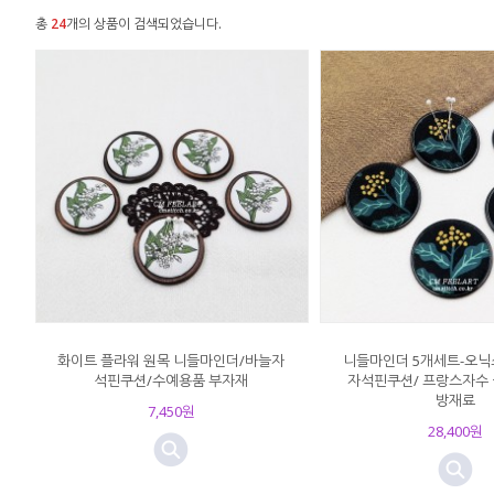
총
24
개의 상품이 검색되었습니다.
화이트 플라워 원목 니들마인더/바늘자
니들마인더 5개세트-오닉스
석핀쿠션/수예용품 부자재
자석핀쿠션/ 프랑스자수 
방재료
7,450원
28,400원