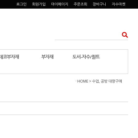
로그인
회원가입
마이페이지
주문조회
장바구니
자수마켓
데코부자재
부자재
도서-자수/퀼트
· HOME
>
수업, 공방 대량구매