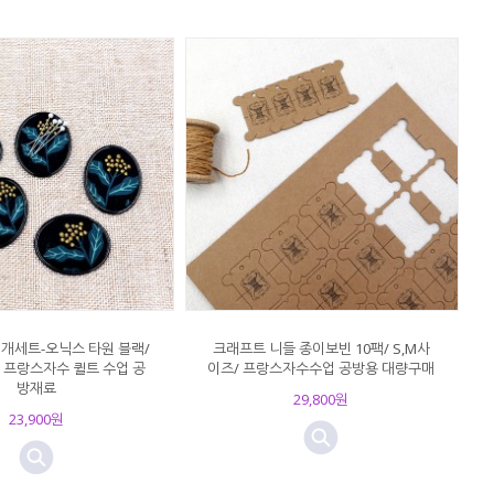
개세트-오닉스 타원 블랙/
크래프트 니들 종이보빈 10팩/ S,M사
 프랑스자수 퀼트 수업 공
이즈/ 프랑스자수수업 공방용 대량구매
방재료
29,800원
23,900원