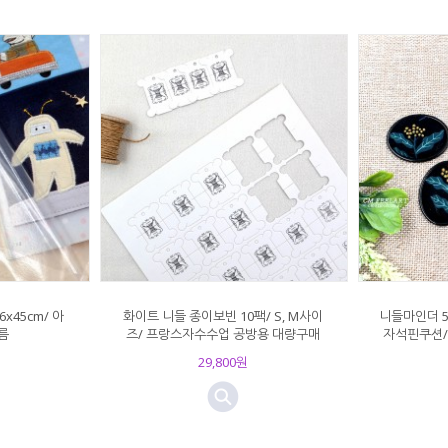
x45cm/ 아
화이트 니들 종이보빈 10팩/ S, M사이
니들마인더 5
름
즈/ 프랑스자수수업 공방용 대량구매
자석핀쿠션/
29,800원