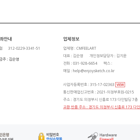
좌안내
업체정보
협
312-0229-3341-51
업체명 : CMFEELART
대표 : 김순영
개인정보담당자 : 김지윤
금주 : 김순영
전화 : 031-928-6654
팩스 :
메일 : help@enjoysketch.co.kr
사업자등록번호 : 315-17-02363
VIEW
통신판매업신고번호 : 2021-의정부호원-0215
주소 : 경기도 의정부시 신흥로 173 다인빌딩 7층
교환,반품 주소 : 경기도 의정부시 신흥로 173 다