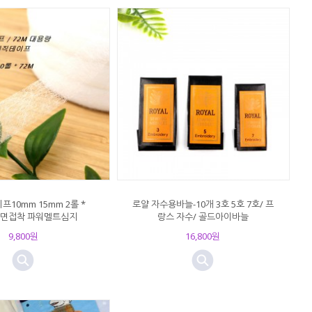
10mm 15mm 2롤 *
로얄 자수용바늘-10개 3호 5호 7호/ 프
 양면접착 파워멜트심지
랑스 자수/ 골드아이바늘
9,800원
16,800원