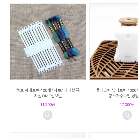
하트 막대보빈-100개 1세트/ 타래실 꼭
플라스틱 납작보빈 1000
지실 DMC실보빈
랑스자수수업 공
11,500원
27,000원