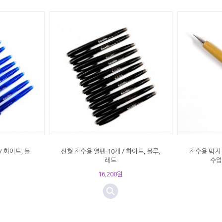
/ 화이트, 블
신형 자수용 열펜-10개 / 화이트, 블루,
자수용 먹지 
레드
수업
16,200원