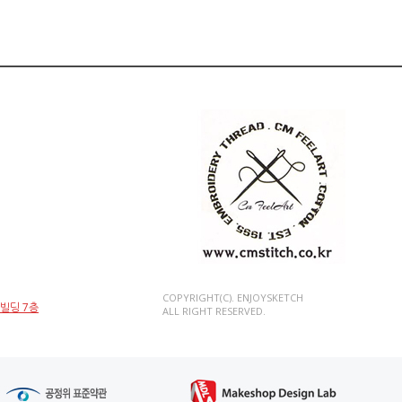
COPYRIGHT(C). ENJOYSKETCH
인빌딩 7층
ALL RIGHT RESERVED.