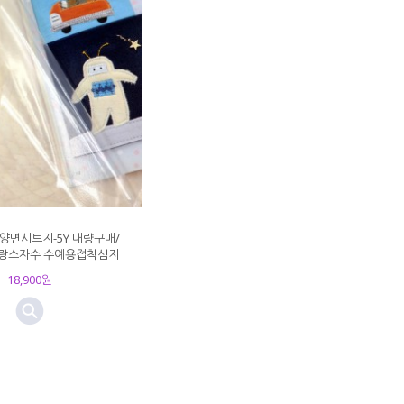
양면시트지-5Y 대량구매/
랑스자수 수예용접착심지
18,900원