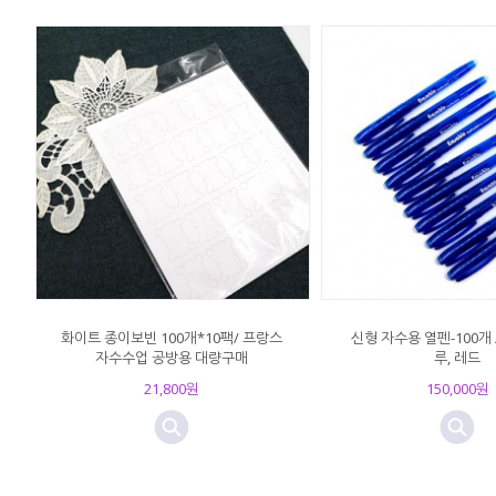
화이트 종이보빈 100개*10팩/ 프랑스
신형 자수용 열펜-100개 
자수수업 공방용 대량구매
루, 레드
21,800원
150,000원