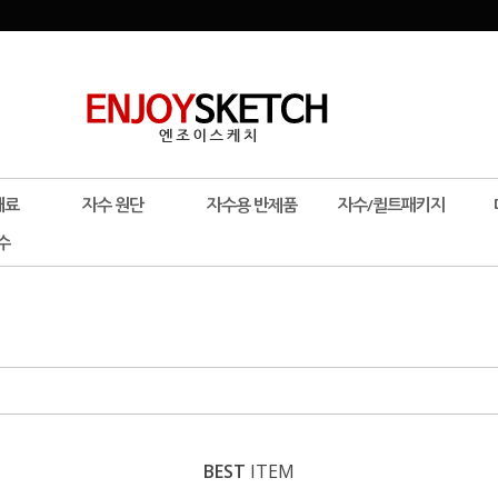
재료
자수 원단
자수용 반제품
자수/퀼트패키지
수
BEST
ITEM