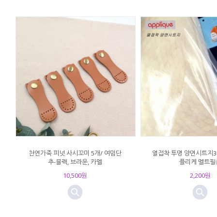
천연가죽 피넛 사시꼬미 5개/ 여밈단
열접착 투명 양면시트지36
추-블랙, 브라운, 카멜
플리케 멜트필
10,500원
2,200원