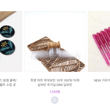
 원형 블랙/
투명 하트 막대보빈 10개 100개/ 타래
NEW 지우개
퀼트 수업 공
실보빈 꼭지실 DMC실보빈
1,550원