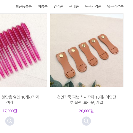
최근등록순
이름순
인기순
판매순
높은가격순
낮은가격순
 원단용 열펜 10개-7가지
천연가죽 피넛 사시꼬미 10개/ 여밈단
색상
추-블랙, 브라운, 카멜
17,900원
20,000원