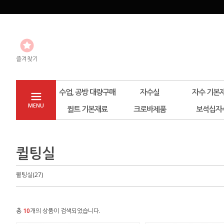
즐겨찾기
수업, 공방 대량구매
자수실
자수 기본
MENU
퀼트 기본재료
크로바제품
보석십자
퀼팅실
퀼팅실(27)
총
10
개의 상품이 검색되었습니다.