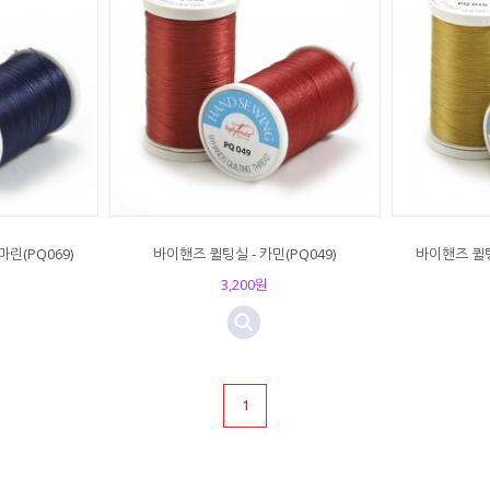
린(PQ069)
바이핸즈 퀼팅실 - 카민(PQ049)
바이핸즈 퀼팅
3,200원
1