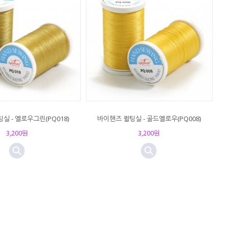
실 - 옐로우그린(PQ018)
바이핸즈 퀼팅실 - 골드옐로우(PQ008)
3,200원
3,200원