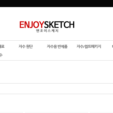
재료
자수 원단
자수용 반제품
자수/퀼트패키지
수