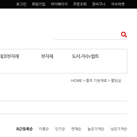
로그인
회원가입
마이페이지
주문조회
장바구니
자수마켓
데코부자재
부자재
도서-자수/퀼트
· HOME
>
퀼트 기본재료
>
퀼팅실
최근등록순
이름순
인기순
판매순
높은가격순
낮은가격순