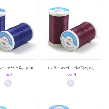
실 - 코발트블루(PQ201)
바이핸즈 퀼팅실 - 로얄퍼플(PQ151)
3,200원
3,200원