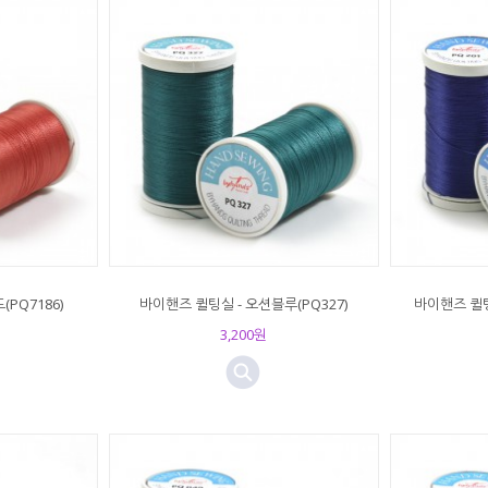
PQ7186)
바이핸즈 퀼팅실 - 오션블루(PQ327)
바이핸즈 퀼팅
3,200원