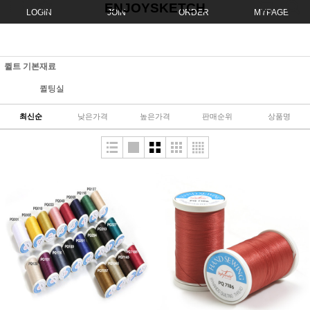
ENJOYSKETCH
LOGIN
JOIN
ORDER
MYPAGE
퀼트 기본재료
퀼팅실
최신순
낮은가격
높은가격
판매순위
상품명